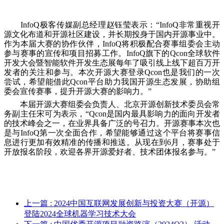
InfoQ极客传媒副总经理赵钰莹表示：“InfoQ非常重视开
源文化布道和开源社区建设，并长期投身于国内开源事业中。
作为本届大赛的协作伙伴，InfoQ将积极配合赛事组委会主动
参与赛事的宣传和项目招募工作。InfoQ旗下的Qcon全球软件
开发大会暨智能软件开发生态展每年了吸引线上线下超百万开
发者的关注和参与。本次开源大赛登录Qcon也是我们的一次
尝试，希望能借此Qcon平台助力我国开源生态发展，协助组
委会宣传赛事，提升开源大赛的影响力。”
本届开源大赛组委会负责人、北京开源创新技术委员会常
务副主任宋可为表示，“Qcon是国内最具影响力的面向开发者
的技术峰会之一，在业界具备广泛的号召力。开源赛事本次也
是与InfoQ第一次全面合作，希望能够通过这个平台将赛事信
息进行更加有效精准的传播和推送。从现在到6月，赛事处于
开放报名阶段，欢迎各界开源爱好者、技术团体报名参与。”
上一篇
: 2024中国互联网发展创新与投资大赛（开源）
登陆2024全球机器学习技术大会